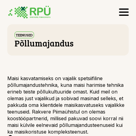
TEENUSED
Põllumajandus
Maisi kasvatamiseks on vajalik spetsiifiline
põllumajandustehnika, kuna maisi harimise tehnika
erineb teiste põllukultuuride omast. Kuid meil on
olemas just vajalikud ja sobivad masinad selleks, et
pakkuda oma klientidele maisikasvatuseks vajalikke
teenuseid. Rakvere Piimaühistul on olemas
koostööpartnerid, millised pakuvad soovi korral nii
maisi külvile eelnevaid põllumajandusteenuseid kui
ka maisikoristuse kompleksteenust.