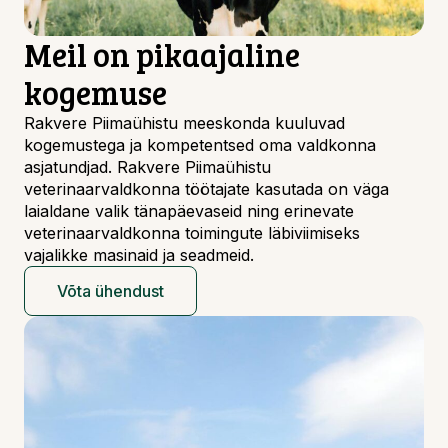
Meil on pikaajaline
kogemuse
Rakvere Piimaühistu meeskonda kuuluvad
kogemustega ja kompetentsed oma valdkonna
asjatundjad. Rakvere Piimaühistu
veterinaarvaldkonna töötajate kasutada on väga
laialdane valik tänapäevaseid ning erinevate
veterinaarvaldkonna toimingute läbiviimiseks
vajalikke masinaid ja seadmeid.
Võta ühendust