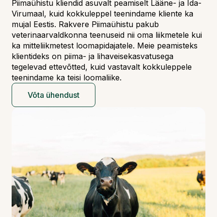
Piimaühistu kliendid asuvalt peamiselt Lääne- ja Ida-
Virumaal, kuid kokkuleppel teenindame kliente ka
mujal Eestis. Rakvere Piimaühistu pakub
veterinaarvaldkonna teenuseid nii oma liikmetele kui
ka mitteliikmetest loomapidajatele. Meie peamisteks
klientideks on piima- ja lihaveisekasvatusega
tegelevad ettevõtted, kuid vastavalt kokkuleppele
teenindame ka teisi loomaliike.
Võta ühendust