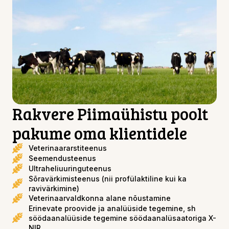
Rakvere Piimaühistu poolt
pakume oma klientidele
Veterinaararstiteenus
Seemendusteenus
Ultraheliuuringuteenus
Sõravärkimisteenus (nii profülaktiline kui ka
ravivärkimine)
Veterinaarvaldkonna alane nõustamine​
Erinevate proovide ja analüüside tegemine, sh
söödaanalüüside tegemine söödaanalüsaatoriga X-
NIR