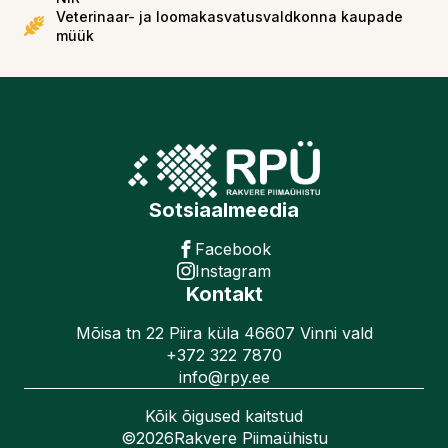
Veterinaar- ja loomakasvatusvaldkonna kaupade
müük
Sotsiaalmeedia
Facebook
Instagram
Kontakt
Mõisa tn 22 Piira küla 46607 Vinni vald
+372 322 7870
info@rpy.ee
Kõik õigused kaitstud
©
2026
Rakvere Piimaühistu